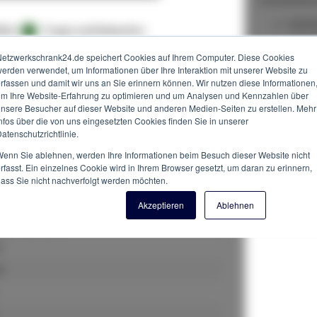
Glasf
ikel
Fragen und Antworten
3
Kateg
etzwerkschrank24.de speichert Cookies auf Ihrem Computer. Diese Cookies
Kabel
erden verwendet, um Informationen über Ihre Interaktion mit unserer Website zu
Länge
rfassen und damit wir uns an Sie erinnern können. Wir nutzen diese Informationen
Konne
40510
m Ihre Website-Erfahrung zu optimieren und um Analysen und Kennzahlen über
nsere Besucher auf dieser Website und anderen Medien-Seiten zu erstellen. Mehr
Konne
0289753467
nfos über die von uns eingesetzten Cookies finden Sie in unserer
Anzahl
atenschutzrichtlinie.
et
Farbe:
enn Sie ablehnen, werden Ihre Informationen beim Besuch dieser Website nicht
b
Flamm
rfasst. Ein einzelnes Cookie wird in Ihrem Browser gesetzt, um daran zu erinnern,
ass Sie nicht nachverfolgt werden möchten.
m
Halog
lex
Akzeptieren
Ablehnen
glemode 9/125
2
n